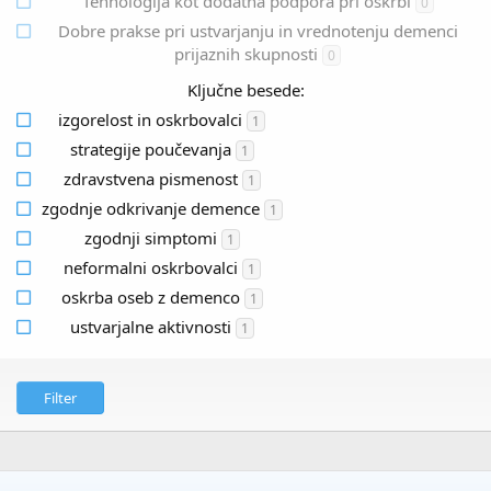
Tehnologija kot dodatna podpora pri oskrbi
0
Dobre prakse pri ustvarjanju in vrednotenju demenci
prijaznih skupnosti
0
Ključne besede:
izgorelost in oskrbovalci
1
strategije poučevanja
1
zdravstvena pismenost
1
zgodnje odkrivanje demence
1
zgodnji simptomi
1
neformalni oskrbovalci
1
oskrba oseb z demenco
1
ustvarjalne aktivnosti
1
Filter