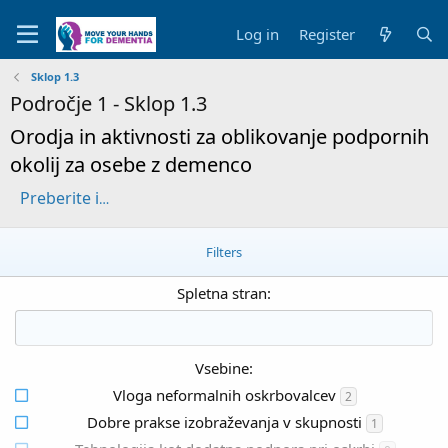
Log in
Register
Sklop 1.3
Področje 1 - Sklop 1.3
Orodja in aktivnosti za oblikovanje podpornih
okolij za osebe z demenco
Preberite informacije o sklopu "Orodja in aktivnosti za oblikovanje podpornih okolij za osebe z demenco"
Filters
Spletna stran:
Vsebine:
Vloga neformalnih oskrbovalcev
2
Dobre prakse izobraževanja v skupnosti
1